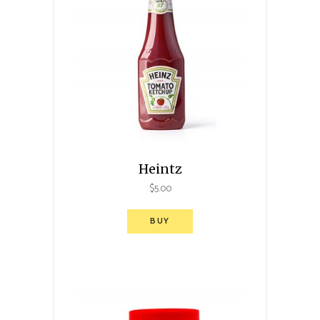
Heintz
$
5.00
BUY