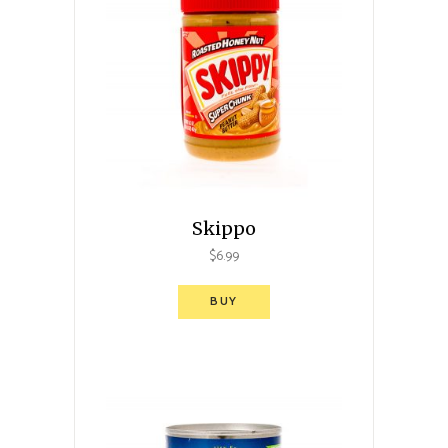
Skippo
$
6.99
BUY