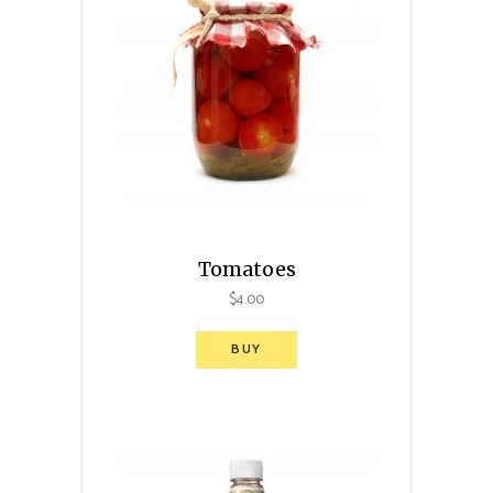
Tomatoes
$
4.00
BUY