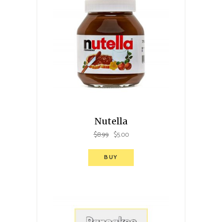
Nutella
$
8.99
$
5.00
BUY