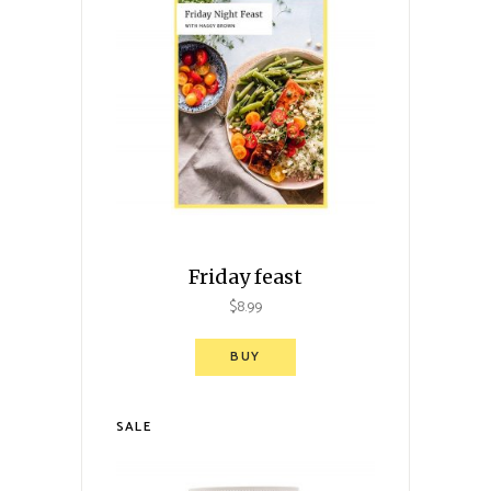
Friday feast
$
8.99
BUY
SALE