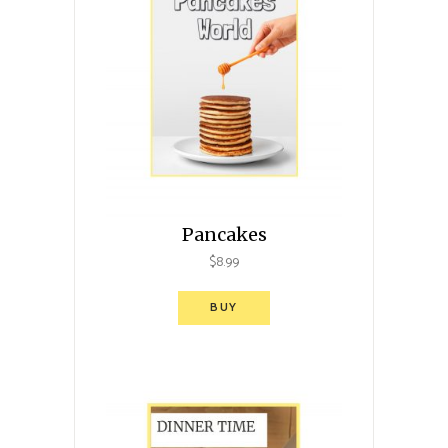
Pancakes
$
8.99
BUY