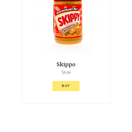
Skippo
$
6.99
BUY